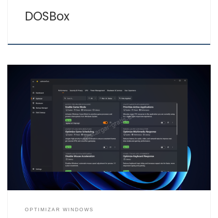
DOSBox
Esta aplicación es una herramienta para optimizar
Windows, con ella puedes realizar cambios en tu
Windows para mejorar tu sistema, aunque los cambios
se pueden realizar manualmente, Optimizar Duck te
facilita el conocimiento y realización de los cambios de
modo rápido, seguro y sencillo. Optimizer Duck realiza
modificaciones en el […]
OPTIMIZAR WINDOWS