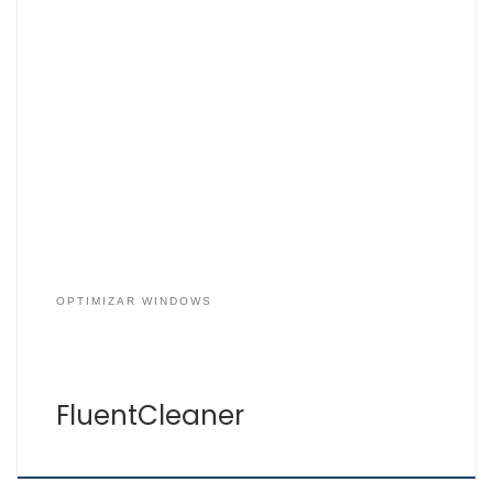
Limpia tu Windows de publicidad, software espía,
problemas de registro y mejora su rendimiento con
FluentCleaner. Descarga gratis FluentCleaner la
alternativa totalmente gratuita de Ccleaner, fácil de
usar. Las funciones principales a parte de limpiar tu
sistema de publicidad y spyware, puedes liberar
espacio en disco, limpiar la caché dañada […]
OPTIMIZAR WINDOWS
FluentCleaner