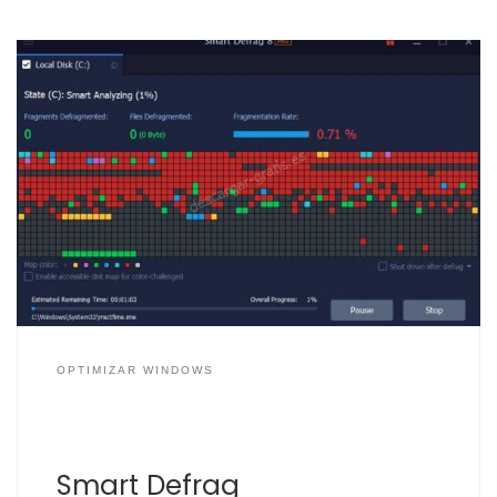
Las aplicaciones de desfragmentación hacen una gran
función en los discos duros tradicionales, es decir, los
conocidos como HDD, ya que este tipo de discos duros
almacenan los datos en discos giratorios que por
medio de un brazo mecánico que se desplaza por los
discos para leer y escribir los […]
OPTIMIZAR WINDOWS
Smart Defrag