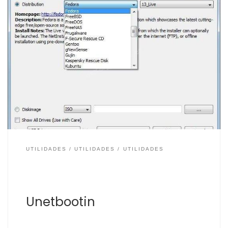
Unetbootin es una de las herramientas más usadas
para la creación de unidades USB autoarrancables para
la instalación de distribuciones Linux y USB Live de
herramientas como Parted Magic, SystemRescueCD,
Kaspersky Rescue Disk… Unetbootin facilita la creación
de este tipo de unidades. Unetbootin se descarga
gratis y está disponible para […]
UTILIDADES
UTILIDADES
UTILIDADES
Unetbootin