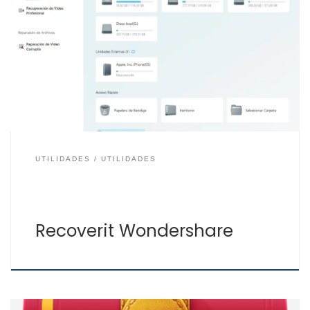
Recoverit Wondershare es una aplicación gratis para
recuperar archivos en equipos con Windows y Mac.
Realiza una búsqueda rápida de los archivos que se han
borrado con una eficacia de recuperación de casi el
100%. Entre más de mil tipos de archivos Recoverit de
Wondershare permite recuperar fotos, vídeos,
documentos,… […]
UTILIDADES
UTILIDADES
Recoverit Wondershare