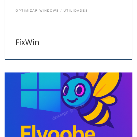
OPTIMIZAR WINDOWS
UTILIDADES
FixWin
OOBE (Out-Of-Box Experience) es el proceso donde al
iniciar por primera vez Windows se deberá configurar
parámetros y personalización del sistema operativo,
entre ellos está el idioma, la configuración regional,
conexión a Internet, creación de la cuenta local, inicio
de sesión en la cuenta de Microsoft y otras
personalizaciones de […]