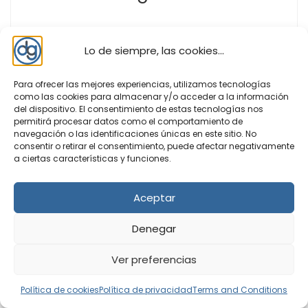
Lo de siempre, las cookies...
Para ofrecer las mejores experiencias, utilizamos tecnologías
como las cookies para almacenar y/o acceder a la información
del dispositivo. El consentimiento de estas tecnologías nos
Si cuando te sientas delante del ordenador se te pasa
permitirá procesar datos como el comportamiento de
el tiempo volando, tanto que a veces no te percatas
navegación o las identificaciones únicas en este sitio. No
de la hora, ClocX es la herramienta que necesitas.
consentir o retirar el consentimiento, puede afectar negativamente
ClocX es una pequeña aplicación que, colocará un reloj
a ciertas características y funciones.
en el escritorio de tu ordenador, para que nunca
pierdas la noción […]
Aceptar
Denegar
Ver preferencias
PARA WINDOWS
UTILIDADES
Política de cookies
Política de privacidad
Terms and Conditions