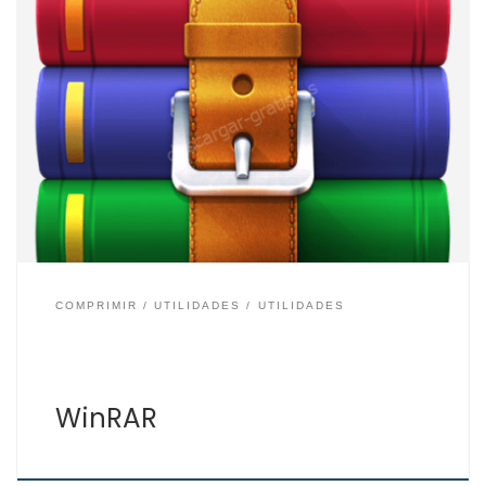
En el año 1995 apareció WinRAR la aplicación para
comprimir y descomprimir archivos de formatos RAR y
compatible con otros formatos como ZIP, CAB, 7z, ACE,
ARJ, TAR, ISO, e incluso otros formatos que aunque no
sean de archivos comprimidos se puedan abrir y
descomprimir. WinRAR se ha convertido en […]
COMPRIMIR
UTILIDADES
UTILIDADES
WinRAR