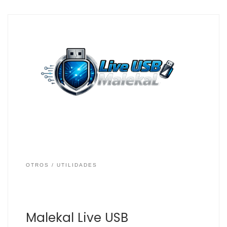
Malekal es un Live USB basado en Windows 11, con el que
diagnosticar y solucionar problemas en sistemas con
Windows 10 y 11. Además al ser Live, es decir, se inicia
desde el propio USB en memoria sin tener que instalarlo
en el equipo, permite realizar reparaciones de inicio,
copiar […]
OTROS
UTILIDADES
Malekal Live USB