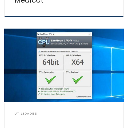
Medicat
¿Alguna vez te has preguntado si tu equipo soportaría
virtualización de hardware?, pues con LeoMoon es muy
fácil saberlo, esta aplicación supersencilla de usar para
saber si el procesador de tu equipo soporta
virtualización y qué arquitectura es, 32 ó 64 bits. Al igual
que nos informa de si el […]
UTILIDADES