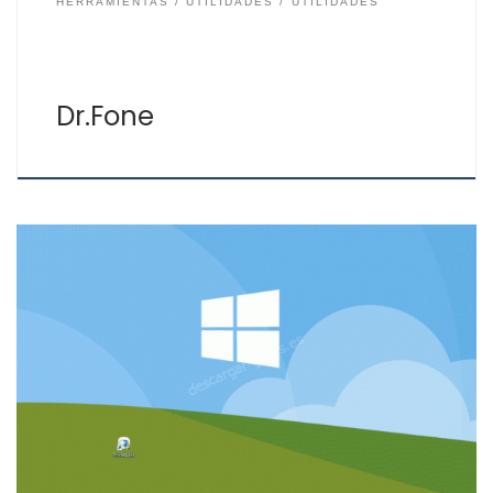
HERRAMIENTAS
UTILIDADES
UTILIDADES
Dr.Fone
Si eres usuario de Windows 10 y quieres aumentar tu
privacidad, existen modos de modificar los parámetros
en Windows, pero no todos son fáciles de usar. Si
quieres usar una aplicación fácil para gestionar los
parámetros de privacidad de Windows puedes usar
Privatezilla. Privatezilla es gratis y fácil de usar, […]