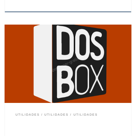
Este emulador te permite volver a usar programas y
juegos que se ejecutaban en MS-Dos. Los actuales
sistemas operativos no permiten la ejecución de
muchos de los programas y juegos antiguos ya que se
ejecutaban en MS-Dos o en versiones antiguas de
Windows. La mayoría de esos programas y juegos […]
UTILIDADES
UTILIDADES
UTILIDADES