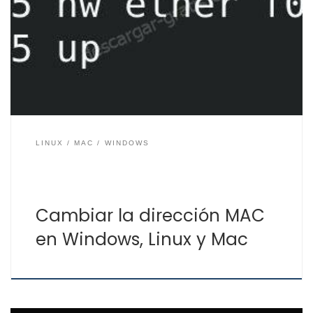
es una dirección IP, la cual no es lo mismo que la
dirección MAC. La dirección IP puede ser variable según
la configuración establecida por el software, sistema
operativo, administrador…, como puede ser: 192.168.0.1,
pero la dirección MAC en principio no […]
LINUX
MAC
WINDOWS
Cambiar la dirección MAC
en Windows, Linux y Mac