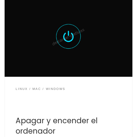
Programar el apagado de tu equipo es una buena
opción, ya que a parte del consumo eléctrico que
genera el equipo ya sea conectado a la corriente
eléctrica o de la batería en caso de tenerlo en uso
mediante batería. Y los componentes de los equipos
tienen su vida útil, […]
LINUX
MAC
WINDOWS
Apagar y encender el
ordenador