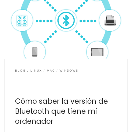
Ya hace más de 25 años que empezamos a usar
dispositivos con Bluetooth, al principio solía ser el modo
de enviar archivos entre dispositivos móviles cercanos
de manera fácil, aunque no tan rápida como las
conexiones Bluetooth actuales. Posteriormente
empezamos a usar este medio de transmisión
mediante radiofrecuencia para crear […]
BLOG
LINUX
MAC
WINDOWS
Cómo saber la versión de
Bluetooth que tiene mi
ordenador