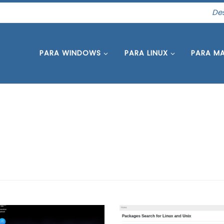
Des
PARA WINDOWS
PARA LINUX
PARA M
ieres probar distribuciones
pkgs.org es un buscador de