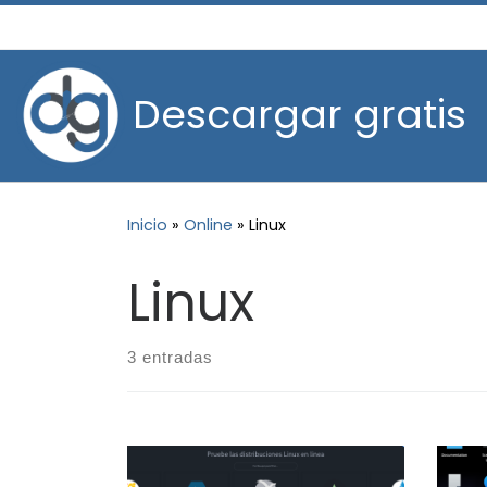
Saltar al contenido
Descargar gratis
Inicio
»
Online
»
Linux
Linux
3 entradas
Y si pudieras probar un Sistema
¿Qu