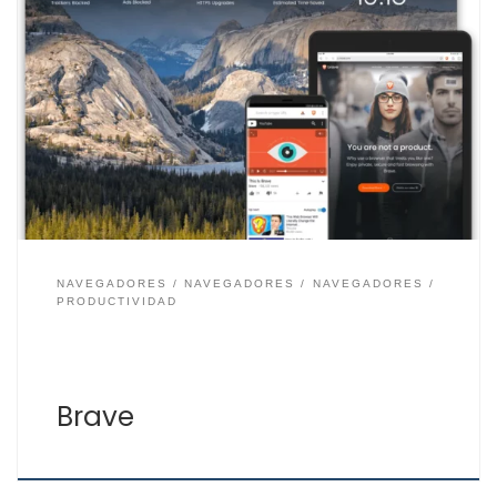
Cada vez los usuarios de las tecnologías están más
concienciados en que la privacidad es importante,
principalmente en el uso de Internet. ¿Por qué permitir
que otros tengan acceso a tus datos?, esa es la
principal pregunta. La mayoría de los usuarios de
Internet no es consciente de la cantidad […]
NAVEGADORES
NAVEGADORES
NAVEGADORES
PRODUCTIVIDAD
Brave