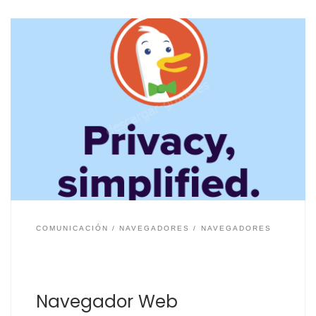
En el mundo de Internet no solamente existen los
navegadores Microsoft Edge, Firefox o Google Chrome,
que aunque junto a Safari de Mac sean los más
conocidos y usados. Para el uso de Internet hay que
tener en cuenta también la privacidad y la seguridad,
ya que es un lugar […]
COMUNICACIÓN
NAVEGADORES
NAVEGADORES
Navegador Web