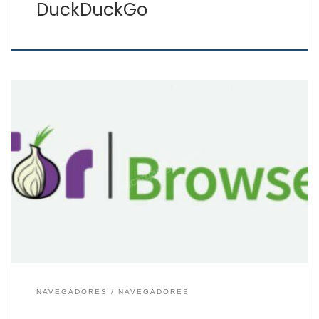
DuckDuckGo
Seguro que has oído hablar de la Internet profunda
(Dark Web), de la Internet profunda (Deep Web) e
incluso de la Red Tor. Pues la Red Tor (The Onion
Router) es un proyecto para establecer
comunicaciones sobre Internet de modo anónimo y con
la ventaja que no se sepa la […]
NAVEGADORES
NAVEGADORES