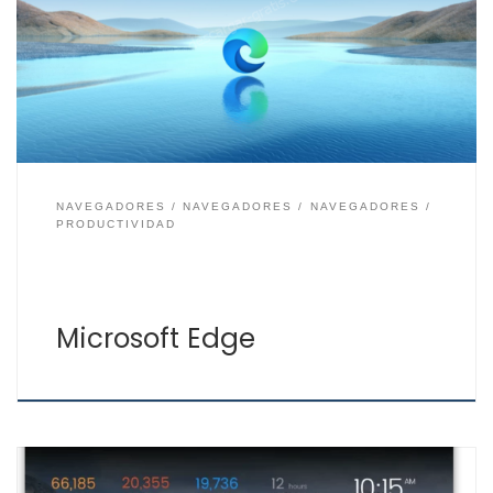
Windows Internet Explorer, el cual dejó de tener soporte
y con ello las correspondientes actualizaciones. De ahí
que no se recomiende el seguir usando Internet
Explorer, incluso en los Windows antiguos. Microsoft
Edge […]
NAVEGADORES
NAVEGADORES
NAVEGADORES
PRODUCTIVIDAD
Microsoft Edge