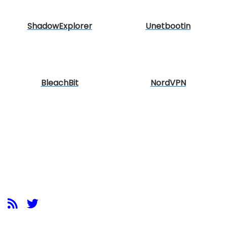
ShadowExplorer
Unetbootin
BleachBit
NordVPN