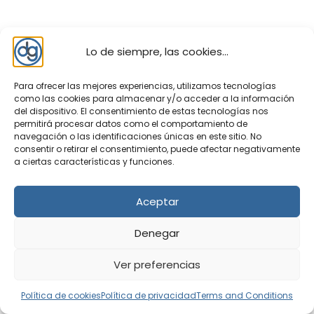
Lo de siempre, las cookies...
Top 10 aplicaciones
Online
Para ofrecer las mejores experiencias, utilizamos tecnologías
como las cookies para almacenar y/o acceder a la información
del dispositivo. El consentimiento de estas tecnologías nos
Photopea
¿Buscas una alternativa a
permitirá procesar datos como el comportamiento de
PhotoShop?, te presentamos
navegación o las identificaciones únicas en este sitio. No
consentir o retirar el consentimiento, puede afectar negativamente
Photopea el editor de imágenes
a ciertas características y funciones.
avanzado Online y gratuito, tanto para uso
particular como profesional. No necesitas
instalar ningún programa en tu ordenador. Este
Aceptar
editor se utiliza en ...
Denegar
Snapdrop
¿Quieres pasar fotos de tu
teléfono móvil al ordenador? o ¿De
Ver preferencias
tu ordenador a tu teléfono móvil?,
existen aplicaciones para poder transferir
Política de cookies
Política de privacidad
Terms and Conditions
archivos, tales como, fotos, documentos,