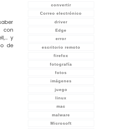
convertir
Correo electrónico
saber
driver
a con
Edge
l,… y
error
do de
escritorio remoto
firefox
fotografía
fotos
imágenes
juego
linux
mac
malware
Microsoft