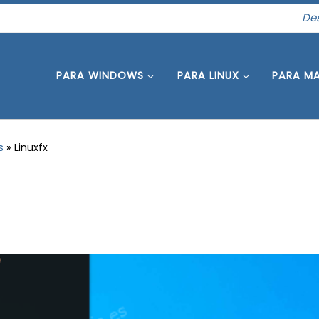
Des
PARA WINDOWS
PARA LINUX
PARA M
s
»
Linuxfx