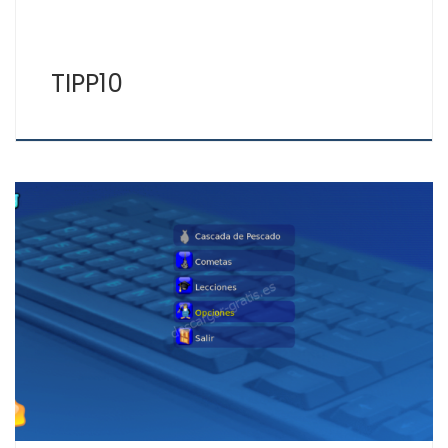
TIPP10
Aprende mecanografía jugando con Tux, el programa
Tux Type es libre y gratuito, para aprender
mecanografía desde el nivel más básico al
perfeccionamiento en el uso del teclado. Tux es la
mascota de Linux, el famoso pingüino, al que con Tux
Type le ayudarás jugando y a la vez tú […]