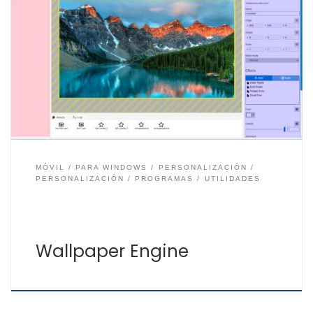
Cambiar el fondo de escritorio de Windows es muy
sencillo. Basta con elegir una foto que tengamos
guardada en el disco duro de nuestro ordenador y
pulsar sobre ella con el botón derecho del ratón para
seleccionar la opción «Establecer como fondo de
escritorio». Esa sería la forma más sencilla […]
MÓVIL
PARA WINDOWS
PERSONALIZACIÓN
PERSONALIZACIÓN
PROGRAMAS
UTILIDADES
Wallpaper Engine