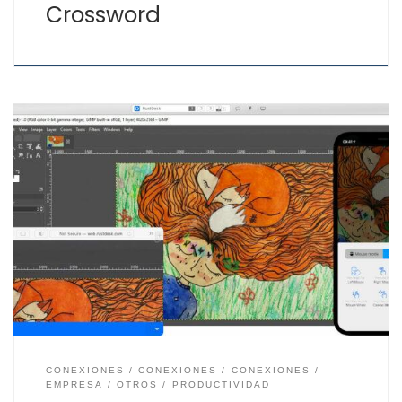
Crossword
Muchos usuarios conocen TeamViewer o AnyDesk, dos
grandes aplicaciones para acceder remotamente a
ordenadores y dispositivos. Ambos tienen la versión
gratuita y la versión con licencia para poder trabajar
con una mayor cantidad de funciones. Pero también
existe RustDesk una aplicación de escritorio remoto
gratis como alternativa a las de […]
CONEXIONES
CONEXIONES
CONEXIONES
EMPRESA
OTROS
PRODUCTIVIDAD