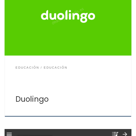
Duolingo es la plataforma para aprender idiomas más
conocida y que ha demostrado que su método
didáctico es la práctica con el modelo en el cual la
máquina enseña al alumno según su aprendizaje día a
día. Duolingo ofrece idiomas para aprender como el
inglés, francés, portugués, alemán, ruso, italiano, […]
EDUCACIÓN
EDUCACIÓN
Duolingo