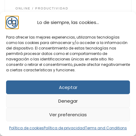
ONLINE
PRODUCTIVIDAD
Lo de siempre, las cookies...
Para ofrecer las mejores experiencias, utilizamos tecnologías
MyFonts
como las cookies para almacenar y/o acceder a la información
del dispositivo. El consentimiento de estas tecnologías nos
permitirá procesar datos como el comportamiento de
navegación o las identificaciones únicas en este sitio. No
consentir o retirar el consentimiento, puede afectar negativamente
a ciertas características y funciones.
Aceptar
El reproductor multimedia VLC media player es uno de
Denegar
los más usados en todo el mundo y su icono del cono
naranja está presente en casi todos los equipos
informáticos, ya que es multiplataforma y el más
Ver preferencias
completo de todos los reproductores multimedias
gratuitos. VLC reproduce la gran mayoría de […]
Política de cookies
Política de privacidad
Terms and Conditions