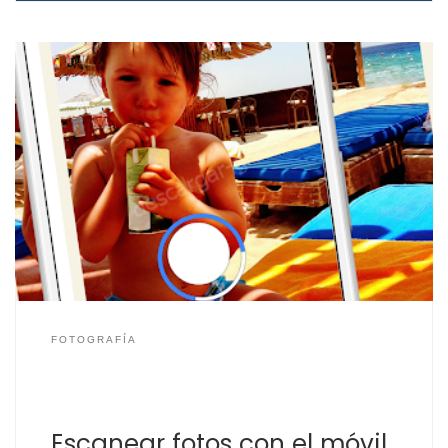
Ahora también puedes escanear fotos con el teléfono
móvil. Te presentamos dos aplicaciones para móviles
para que guardes y compartas tus fotos. También
realizan la mejora de fotos antiguas o que hayan
perdido calidad. PhotoScan Con PhotoScan de Google
puedes realizar escaneos gratis de fotos con tu móvil,
recorta automáticamente […]
FOTOGRAFÍA
Escanear fotos con el móvil