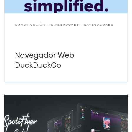
COMUNICACIÓN
NAVEGADORES
NAVEGADORES
Navegador Web
DuckDuckGo
Descarga gratis música de Spotify, YouTube,
SoingCloud, Gaana y Jio-Saavn con la aplicación
Spotiflyer para Windows, Linux, Mac y Android. Con