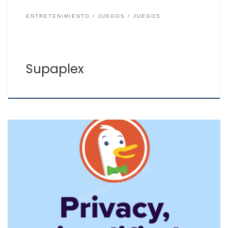
ENTRETENIMIENTO
JUEGOS
JUEGOS
Supaplex
En el mundo de Internet no solamente existen los
navegadores Microsoft Edge, Firefox o Google Chrome,
que aunque junto a Safari de Mac sean los más
conocidos y usados. Para el uso de Internet hay que
tener en cuenta también la privacidad y la seguridad,
ya que es un lugar […]