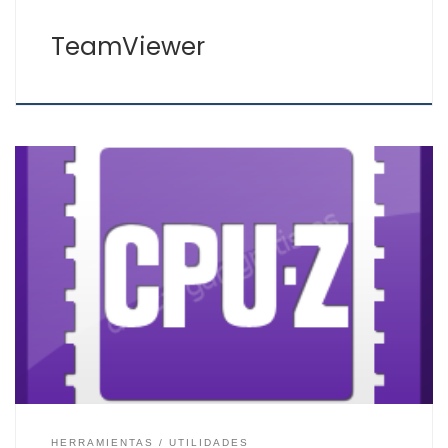
TeamViewer
Su primer lanzamiento fue en 1999 y desde entonces se
sigue usando tanto en el ámbito particular como
profesional, ya que CPU-Z a parte de ser una aplicación
gratis es sencilla y completa. Con CPU-Z podemos ver
la información de nuestro procesador, placa base,
memoria y gráfica del ordenador e […]
HERRAMIENTAS
UTILIDADES