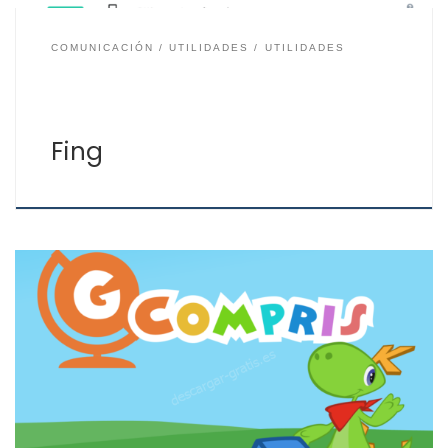
COMUNICACIÓN
UTILIDADES
UTILIDADES
Fing
Cada vez existen más herramientas para la educación
infantil tanto en casa como en el aula. Con GCompris
tendrás una gran variedad de juegos educativos, más
de 100, desde los destinados a la mejora de la destreza
del uso del teclado y el ratón del ordenador, como
lectura, aritmética, ciencias, […]