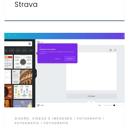
Strava
Despierta tu creatividad con la herramienta online
Canva gratis. Por decirlo así, había un antes y un
después de Canva para el mundo de los diseños a nivel
de todos los usuarios. No todo el mundo sabe usar
Photoshop, Photopea, Publisher y este tipo de editores
de imágenes, pero herramientas […]
DISEÑO, VÍDEOS E IMÁGENES
FOTOGRAFÍA
FOTOGRAFÍA
FOTOGRAFÍA