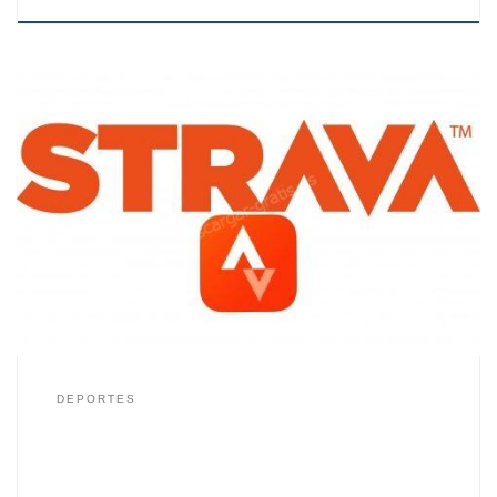
¿Te gusta el deporte? ¿Quieres una aplicación para
registrar tus actividades? Te presentamos Strava. Con
Strava puedes registrar tus actividades, tus
entrenamientos, descubrir nuevas rutas, te podrás
retar a tí mismo y a otros deportistas. Con Strava
gratis puedes registrar tus entrenamientos y
actividades deportivas para poder comprobar tu
evolución […]
DEPORTES