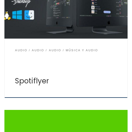
Spotiflyer no necesitas tener conexión a Internet para
escuchar tu música favorita, ya que con esta aplicación
te descargarás la música que más te gusta
rápidamente y puedes guardarla […]
AUDIO
AUDIO
AUDIO
MÚSICA Y AUDIO
Spotiflyer