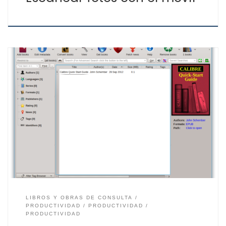
Calibre es un lector, organizador y conversor de libros
electrónicos más sencillos y fácil de usar. Siendo la
aplicación de conversión de ePubs más conocida,
puedes descargar Calibre gratis ya que es gratuito en
todas sus versiones. Calibre tiene un entorno dirigido a
todos los usuarios, tanto con conocimientos básicos
[…]
LIBROS Y OBRAS DE CONSULTA
PRODUCTIVIDAD
PRODUCTIVIDAD
PRODUCTIVIDAD