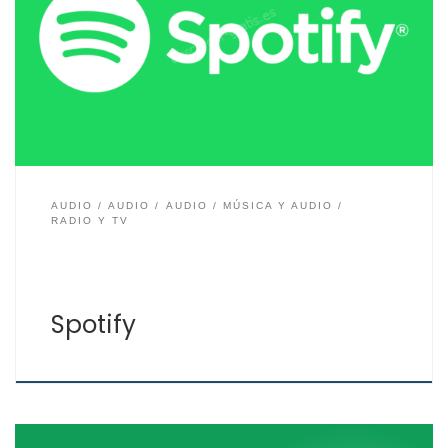
que es Spotify, ya que es el sistema de escucha de
música, radio y pódcasts número uno del mundo por su
número de usuarios. Pero no solamente existe Spotify,
hay alternativas. Spotify gratis te permite escuchar la
música y resto de […]
AUDIO
AUDIO
AUDIO
MÚSICA Y AUDIO
RADIO Y TV
Spotify