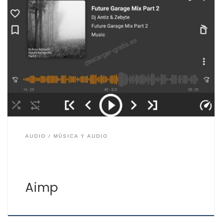
Aimp es un reproductor de audio gratis para PC con
Windows y dispositivos con Android y compatible con
Android Auto. Aimp se lanzó en 2006 y para muchos
usuarios es la alternativa al famoso Winamp. Para los
usuarios que usaban Winamp, Aimp es una opción muy
recomendada ya que su […]
AUDIO
MÚSICA Y AUDIO
Aimp