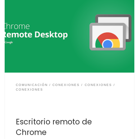
Una alternativa al uso de aplicaciones de escritorio
remoto es usar el escritorio remoto de Chrome. Aunque
para acceder a tu ordenador necesitas tener instalado
Google Chrome, seguro que lo tienes, si es así
solamente tienes que instalar la extensión Escritorio
Remoto de Chrome de Google. Como instalar el
escritorio […]
COMUNICACIÓN
CONEXIONES
CONEXIONES
CONEXIONES
Escritorio remoto de
Chrome