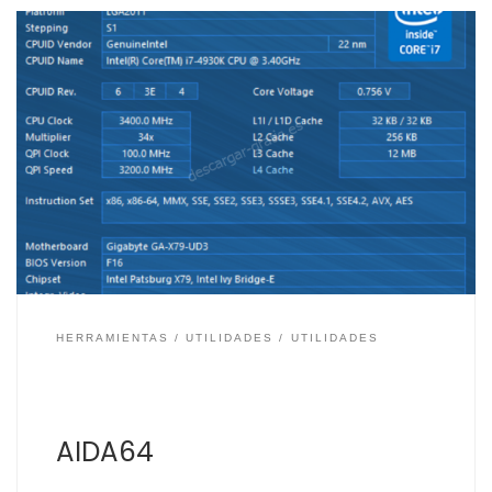
Sí, para los veteranos de la informática deciros que
AIDA64 sigue existiendo y para los que no conocíais
esta aplicación, deciros que es una de las mejores para
el análisis, auditoría e información del sistema. Desde
su publicación en el año 1995 como ASMDEMO, AIDA64
se ha ido adaptando a […]
HERRAMIENTAS
UTILIDADES
UTILIDADES
AIDA64