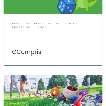
EDUCACIÓN
EDUCACIÓN
EDUCACIÓN
EDUCACIÓN
JUEGOS
GCompris
Pikmin Bloom Si te gustó Pokémon Go y te gusta la
realidad aumentada, ahora puedes combinar el juego
con la actividad física para divertirte al aire libre. Con