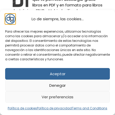
libros en PDF y en formato para libros
electrónicos EPUB y Mobi, clasificados por
categorías puedes encontrar libros desde
Lo de siempre, las cookies...
educación, biografía, arte, negocios, salud ...
Para ofrecer las mejores experiencias, utilizamos tecnologías
Encycolorpedia
Esta herramienta
como las cookies para almacenar y/o acceder a la información
Online permite seleccionar colores
del dispositivo. El consentimiento de estas tecnologías nos
realizando búsquedas por palabras
permitirá procesar datos como el comportamiento de
clave, imágenes, CSS, páginas Web... que nos
navegación o las identificaciones únicas en este sitio. No
dará el resultado para trabajar por rango de
consentir o retirar el consentimiento, puede afectar negativamente
a ciertas características y funciones.
tono y ordenar por luminosidad. Una
herramienta muy útil para ...
Aceptar
WordArt
¿Te gustan las nubes de
palabras?, pues tienes disponible la
Denegar
herramienta Online para crearlas
fácilmente en WordArt. No es necesario
Ver preferencias
conocimientos previos de diseño gráfico ya que
utiliza un asistente sencillo que te permite incluir
Política de cookies
Política de privacidad
Terms and Conditions
...