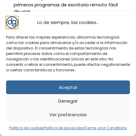
primeros programas de escritorio remoto fácil
de usar ...
Lo de siempre, las cookies...
Ventoy
Este programa permite crear
un pendrive USB, tarjeta SD, o disco
duro SSD/HDD con múltiples
Para ofrecer las mejores experiencias, utilizamos tecnologías
como las cookies para almacenar y/o acceder a la información
Sistemas Operativos arrancables. De fácil uso,
del dispositivo. El consentimiento de estas tecnologías nos
tan solo tienes que instalarlo en tu Pendrive y
permitirá procesar datos como el comportamiento de
añadir las imágenes ISO en ...
navegación o las identificaciones únicas en este sitio. No
consentir o retirar el consentimiento, puede afectar negativamente
TeamViewer
El acceso remoto a
a ciertas características y funciones.
otros equipos tanto en el ámbito
particular como profesional se ha
Aceptar
convertido en una gran herramienta para el día
a día. Ya sea para acceder a un ordenador
Denegar
remotamente para trabajar ...
Ver preferencias
Política de cookies
Política de privacidad
Terms and Conditions
Top 10 aplicaciones