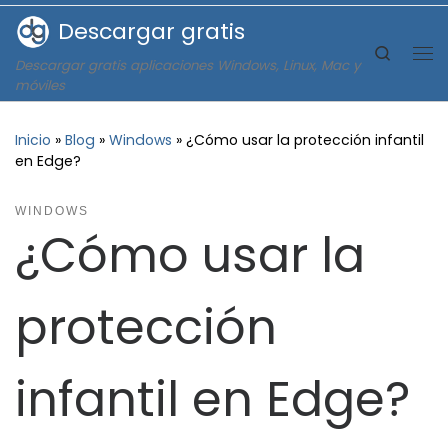
Descargar gratis
Saltar al contenido
Search
Descargar gratis aplicaciones Windows, Linux, Mac y
Me
móviles
Inicio
»
Blog
»
Windows
»
¿Cómo usar la protección infantil
en Edge?
WINDOWS
¿Cómo usar la
protección
infantil en Edge?