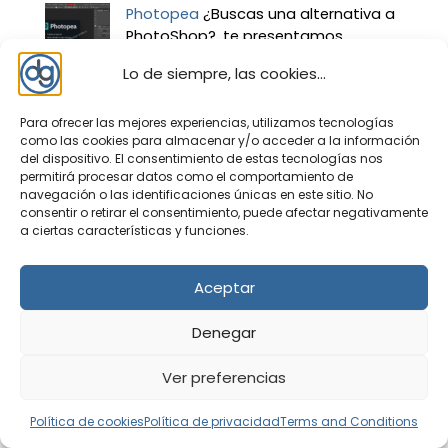
Photopea
¿Buscas una alternativa a
PhotoShop?, te presentamos
Photopea el editor de imágenes
Lo de siempre, las cookies...
avanzado Online y gratuito, tanto para uso
particular como profesional. No necesitas
instalar ningún programa en tu ordenador. Este
Para ofrecer las mejores experiencias, utilizamos tecnologías
como las cookies para almacenar y/o acceder a la información
editor se utiliza en ...
del dispositivo. El consentimiento de estas tecnologías nos
permitirá procesar datos como el comportamiento de
Snapdrop
¿Quieres pasar fotos de tu
navegación o las identificaciones únicas en este sitio. No
teléfono móvil al ordenador? o ¿De
consentir o retirar el consentimiento, puede afectar negativamente
tu ordenador a tu teléfono móvil?,
a ciertas características y funciones.
existen aplicaciones para poder transferir
archivos, tales como, fotos, documentos,
Aceptar
contactos… desde el móvil al ordenador y
viceversa ...
Denegar
Wordle «La palabra del dí...
Wordle en
español ahora se llama "La palabra
Ver preferencias
del día". Algunos juegos sencillos son
los que más enganchan, no tienen que ser un
Política de cookies
Política de privacidad
Terms and Conditions
juego de grandes características gráficas o de