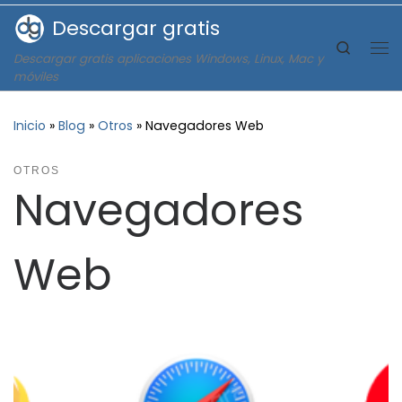
Descargar gratis
Saltar al contenido
Search
Descargar gratis aplicaciones Windows, Linux, Mac y
Me
móviles
Inicio
»
Blog
»
Otros
»
Navegadores Web
OTROS
Navegadores
Web