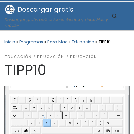
Descargar gratis
Saltar al contenido
Search
Descargar gratis aplicaciones Windows, Linux, Mac y
Me
móviles
Inicio
»
Programas
»
Para Mac
»
Educación
»
TIPP10
EDUCACIÓN
EDUCACIÓN
EDUCACIÓN
TIPP10