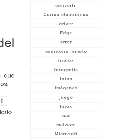
convertir
Correo electrónico
driver
Edge
del
error
escritorio remoto
firefox
fotografía
a que
fotos
os:
imágenes
juego
E
linux
dario
mac
malware
Microsoft