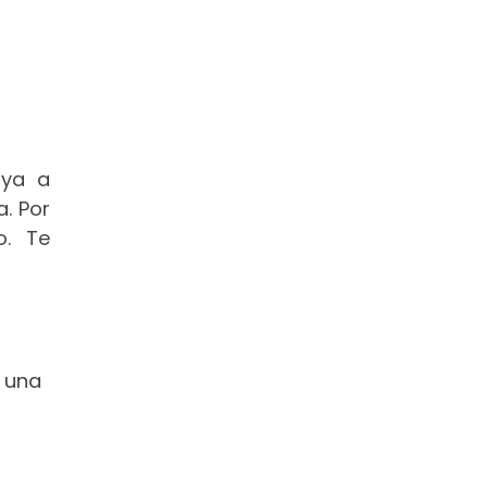
aya a
. Por
o. Te
 una