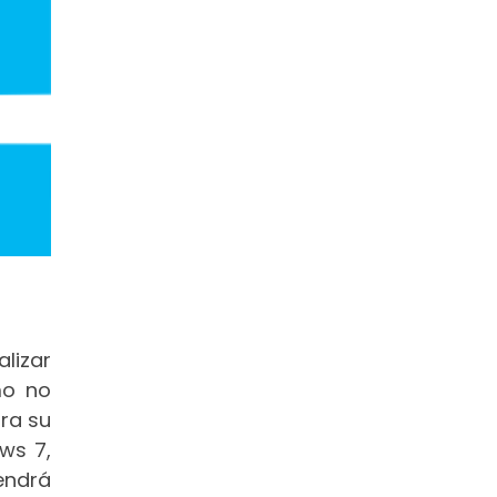
lizar
mo no
ra su
ws 7,
endrá