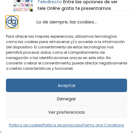
Teledirecto
Entre las opciones de ver
tele Online gratis te presentamos
teledirecto, en esta Web puedes ver
los canales de televisión en general de España,
Lo de siempre, las cookies...
como la 1, la 2, Antena 3, Cuatro, Telecinco, La
Sexta… ...
Para ofrecer las mejores experiencias, utilizamos tecnologías
como las cookies para almacenar y/o acceder a la información
del dispositivo. El consentimiento de estas tecnologías nos
permitirá procesar datos como el comportamiento de
navegación o las identificaciones únicas en este sitio. No
consentir o retirar el consentimiento, puede afectar negativamente
a ciertas características y funciones.
Aceptar
Denegar
Ver preferencias
Nosotros – contacto
Política de privacidad
Política de cookies
Política de privacidad
Terms and Conditions
Política de cookies