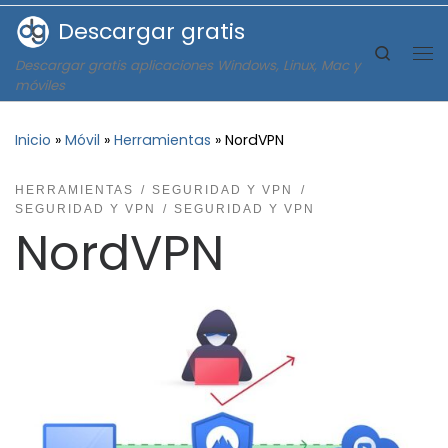
Descargar gratis
Saltar al contenido
Search
Descargar gratis aplicaciones Windows, Linux, Mac y
Me
móviles
Inicio
»
Móvil
»
Herramientas
»
NordVPN
HERRAMIENTAS
SEGURIDAD Y VPN
SEGURIDAD Y VPN
SEGURIDAD Y VPN
NordVPN