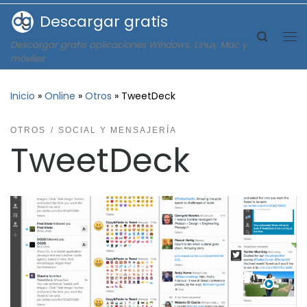
Descargar gratis
Saltar al contenido
Search
Descargar gratis aplicaciones Windows, Linux, Mac y
Me
móviles
Inicio
»
Online
»
Otros
»
TweetDeck
OTROS
SOCIAL Y MENSAJERÍA
TweetDeck