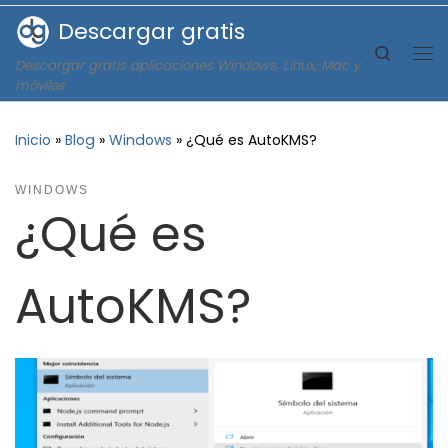
Descargar gratis
Saltar al contenido
Search
Descargar gratis aplicaciones Windows, Linux, Mac y
Me
móviles
Inicio
»
Blog
»
Windows
»
¿Qué es AutoKMS?
WINDOWS
¿Qué es
AutoKMS?