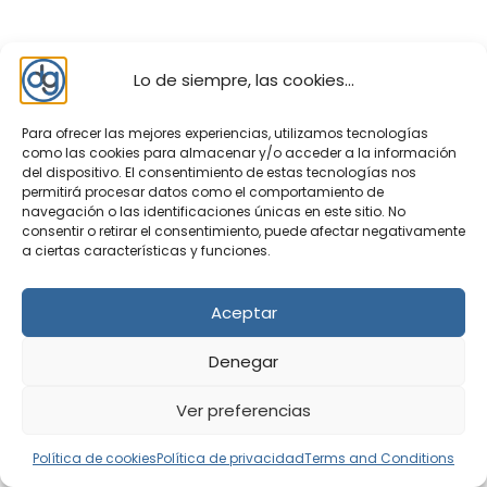
Lo de siempre, las cookies...
Para ofrecer las mejores experiencias, utilizamos tecnologías
como las cookies para almacenar y/o acceder a la información
del dispositivo. El consentimiento de estas tecnologías nos
permitirá procesar datos como el comportamiento de
Top 10 descargas
navegación o las identificaciones únicas en este sitio. No
consentir o retirar el consentimiento, puede afectar negativamente
Windows
a ciertas características y funciones.
Recortes captura de pantalla en
Aceptar
Windows
Siempre hemos podido
realizar una captura de pantalla en
Denegar
Windows pulsando la tecla Imprimir Pantalla y
posteriormente pegar esa captura en un
Ver preferencias
documento de Word, PowerPoint, editor de
imágenes como Paint… Con ello hacíamos una ...
Política de cookies
Política de privacidad
Terms and Conditions
Anydesk
Cada vez se utilizan más las