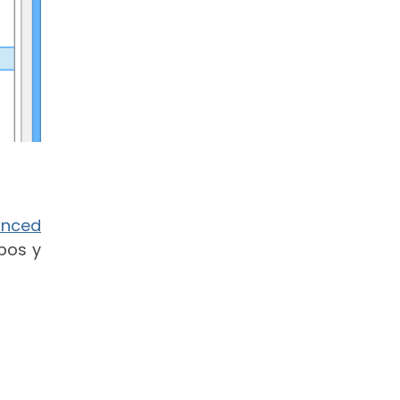
anced
pos y