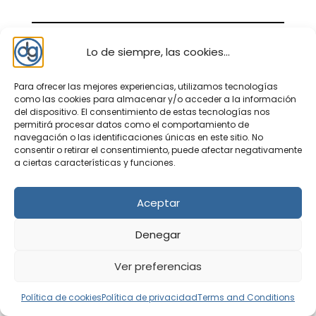
Lo de siempre, las cookies...
Para ofrecer las mejores experiencias, utilizamos tecnologías
como las cookies para almacenar y/o acceder a la información
del dispositivo. El consentimiento de estas tecnologías nos
permitirá procesar datos como el comportamiento de
navegación o las identificaciones únicas en este sitio. No
consentir o retirar el consentimiento, puede afectar negativamente
a ciertas características y funciones.
Nosotros – contacto
Política de privacidad
Aceptar
Política de cookies
Aviso legal
Denegar
Política de cookies (UE)
Terms and Conditions
Ver preferencias
Política de cookies
Política de privacidad
Terms and Conditions