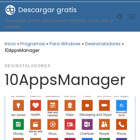
Descargar gratis
Saltar al contenido
Search
Descargar gratis aplicaciones Windows, Linux, Mac y
Me
móviles
Inicio
»
Programas
»
Para Windows
»
Desinstaladores
»
10AppsManager
DESINSTALADORES
10AppsManager