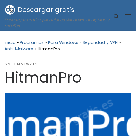
Descargar gratis
Saltar al contenido
Search
Descargar gratis aplicaciones Windows, Linux, Mac y
Me
móviles
Inicio
»
Programas
»
Para Windows
»
Seguridad y VPN
»
Anti-Malware
»
HitmanPro
ANTI-MALWARE
HitmanPro