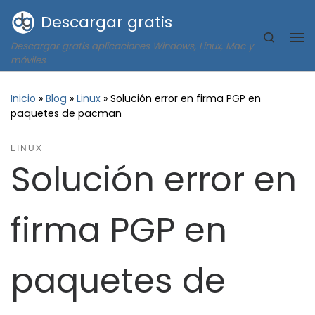
Descargar gratis
Saltar al contenido
Search
Descargar gratis aplicaciones Windows, Linux, Mac y
Me
móviles
Inicio
»
Blog
»
Linux
»
Solución error en firma PGP en
paquetes de pacman
LINUX
Solución error en
firma PGP en
paquetes de