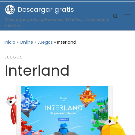
Descargar gratis
Saltar al contenido
Search
Descargar gratis aplicaciones Windows, Linux, Mac y
Me
móviles
Inicio
»
Online
»
Juegos
»
Interland
JUEGOS
Interland