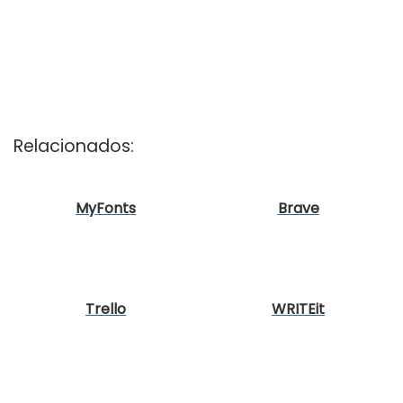
Relacionados:
MyFonts
Brave
Trello
WRITEit