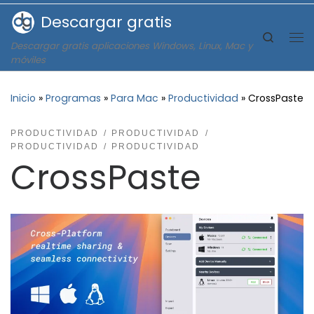
Descargar gratis
Saltar al contenido
Search
Descargar gratis aplicaciones Windows, Linux, Mac y
Me
móviles
Inicio
»
Programas
»
Para Mac
»
Productividad
»
CrossPaste
PRODUCTIVIDAD
PRODUCTIVIDAD
PRODUCTIVIDAD
PRODUCTIVIDAD
CrossPaste