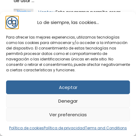
de usar ...
Ventoy
Este programa permite crear
un pendrive USB, tarjeta SD, o disco
Lo de siempre, las cookies...
duro SSD/HDD con múltiples
Sistemas Operativos arrancables. De fácil uso,
Para ofrecer las mejores experiencias, utilizamos tecnologías
tan solo tienes que instalarlo en tu Pendrive y
como las cookies para almacenar y/o acceder a la información
añadir las imágenes ISO en ...
del dispositivo. El consentimiento de estas tecnologías nos
permitirá procesar datos como el comportamiento de
TeamViewer
El acceso remoto a
navegación o las identificaciones únicas en este sitio. No
otros equipos tanto en el ámbito
consentir o retirar el consentimiento, puede afectar negativamente
a ciertas características y funciones.
particular como profesional se ha
convertido en una gran herramienta para el día
a día. Ya sea para acceder a un ordenador
Aceptar
remotamente para trabajar ...
Denegar
Ver preferencias
Top 10 aplicaciones
Política de cookies
Política de privacidad
Terms and Conditions
Online