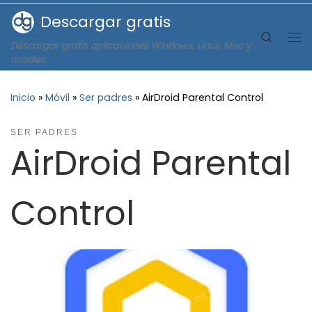
Descargar gratis
Saltar al contenido
Search
Descargar gratis aplicaciones Windows, Linux, Mac y
Me
móviles
Inicio
»
Móvil
»
Ser padres
»
AirDroid Parental Control
SER PADRES
AirDroid Parental
Control