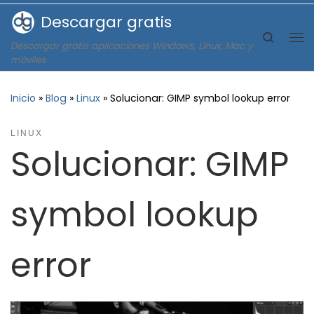
Descargar gratis
Saltar al contenido
Search
Descargar gratis aplicaciones Windows, Linux, Mac y
Me
móviles
Inicio
»
Blog
»
Linux
»
Solucionar: GIMP symbol lookup error
LINUX
Solucionar: GIMP
symbol lookup
error