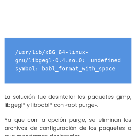
/usr/lib/x86_64-linux-
gnu/libgegl-0.4.so.0: undefined 
symbol: babl_format_with_space
La solución fue desintalar los paquetes gimp,
libgegl* y libbabl* con «apt purge».
Ya que con la opción purge, se eliminan los
archivos de configuración de los paquetes a